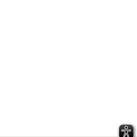
Lauenburg
© To
urist-I
nfo G
eesth
acht