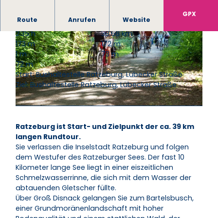
GPX
Route
Anrufen
Website
2:35 h
38,66 km
173 m
172 m
1 m
73 m
72 m
Start: Bushaltestelle Ratzeburg, Lübecker Straße
Ziel: Bushaltestelle Ratzeburg, Lübecker Straße
© Markus Tiemann / HLMS GmbH |
CC-BY-SA
© Jens Butz |
CC-BY-NC
Ratzeburg ist Start- und Zielpunkt der ca. 39 km
langen Rundtour.
Sie verlassen die Inselstadt Ratzeburg und folgen
dem Westufer des Ratzeburger Sees. Der fast 10
Kilometer lange See liegt in einer eiszeitlichen
Schmelzwasserrinne, die sich mit dem Wasser der
abtauenden Gletscher füllte.
Über Groß Disnack gelangen Sie zum Bartelsbusch,
einer Grundmoränenlandschaft mit hoher