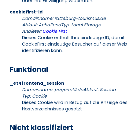
oder Ihre Einwilligung widerrufen.
cookiefirst-id
Domainname
:
ratzeburg-tourismus.de
Ablauf
:
Anhaltend
Typ
:
Local Storage
Anbieter
:
Cookie First
Dieses Cookie enthält Ihre eindeutige ID, damit
CookieFirst eindeutige Besucher auf dieser Website
identifizieren kann.
Funktional
_et4frontend_session
Domainname
:
pages.et4.de
Ablauf
:
Session
Typ
:
Cookie
Dieses Cookie wird in Bezug auf die Anzeige des
Hostverzeichnisses gesetzt
Nicht klassifiziert