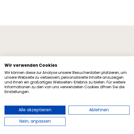
© To
urist-I
nfo G
eesth
acht
Geesthacht
Wir verwenden Cookies
Kontakt
Wir können diese zur Analyse unserer Besucherdaten platzieren, um
unsere Webseite zu verbessern, personalisierte Inhalte anzuzeigen
Tourismus und Stadtmarketing Ratzeburg
und Ihnen ein großartiges Webseiten-Erlebnis zu bieten. Für weitere
Informationen zu den von uns verwendeten Cookies öffnen Sie die
Unter den Linden 1
Einstellungen.
23909 Ratzeburg
Telefon:
+49 4541 8000-886
Alle akzeptieren
Ablehnen
E-Mail:
tourist-info@ratzeburg.de
Nein, anpassen