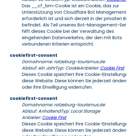
Das __cf_bm-Cookie ist ein Cookie, das zur
Unterstützung von Cloudflare Bot Management
erforderlich ist und sich derzeit in der privaten Beta
befindet. Als Teil unseres Bot-Management-Service
hilft dieses Cookie bei der Verwaltung des
eingehenden Datenverkehrs, der den mit Bots
verbundenen Kriterien entspricht.
cookiefirst-consent
Domainname
:
ratzeburg-tourismus.de
Ablauf
:
ein Jahr
Typ
:
Cookie
Anbieter
:
Cookie First
Dieses Cookie speichert Ihre Cookie-Einstellungen fü
diese Website. Diese können Sie jederzeit ändern
oder Ihre Einwilligung widerrufen.
cookiefirst-consent
Domainname
:
ratzeburg-tourismus.de
Ablauf
:
Anhaltend
Typ
:
Local Storage
Anbieter
:
Cookie First
Dieses Cookie speichert Ihre Cookie-Einstellungen fü
diese Website. Diese können Sie jederzeit ändern