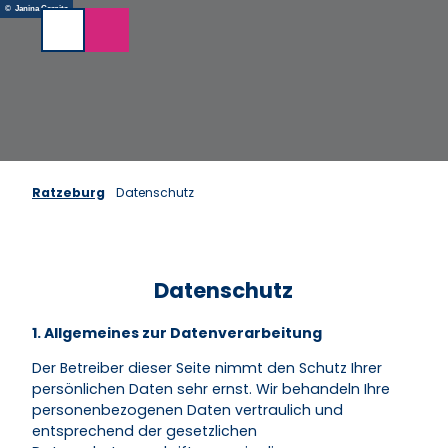
Z
© Janina Carnitz
u
Suche
m
I
n
h
a
l
t
Ratzeburg
Datenschutz
Datenschutz
1. Allgemeines zur Datenverarbeitung
Der Betreiber dieser Seite nimmt den Schutz Ihrer
persönlichen Daten sehr ernst. Wir behandeln Ihre
personenbezogenen Daten vertraulich und
entsprechend der gesetzlichen