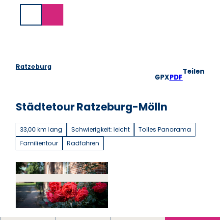
Z
u
Suche
m
I
n
h
a
Ratzeburg
Teilen
l
GPX
PDF
t
Städtetour Ratzeburg-Mölln
33,00 km lang
Schwierigkeit: leicht
Tolles Panorama
Familientour
Radfahren
© Jens Butz |
CC-BY-NC