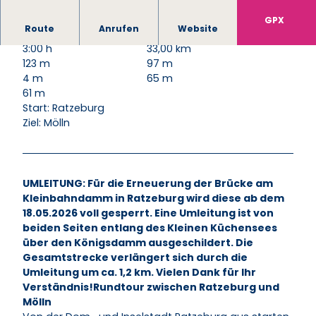
GPX
Route
Anrufen
Website
3:00 h
33,00 km
123 m
97 m
4 m
65 m
61 m
Start: Ratzeburg
Ziel: Mölln
UMLEITUNG: Für die Erneuerung der Brücke am
Kleinbahndamm in Ratzeburg wird diese ab dem
18.05.2026 voll gesperrt. Eine Umleitung ist von
beiden Seiten entlang des Kleinen Küchensees
über den Königsdamm ausgeschildert. Die
Gesamtstrecke verlängert sich durch die
Umleitung um ca. 1,2 km. Vielen Dank für Ihr
Verständnis!
Rundtour zwischen Ratzeburg und
Mölln