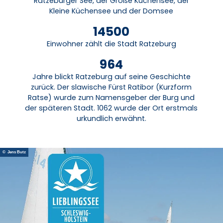
Ratzeburger See, der Große Küchensee, der
l
Kleine Küchensee und der Domsee
e
14500
n
Einwohner zählt die Stadt Ratzeburg
964
Jahre blickt Ratzeburg auf seine Geschichte
zurück. Der slawische Fürst Ratibor (Kurzform
Ratse) wurde zum Namensgeber der Burg und
der späteren Stadt. 1062 wurde der Ort erstmals
urkundlich erwähnt.
© Jens Butz