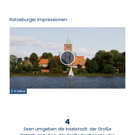
Ratzeburger Impressionen:
V
i
d
e
o
© A. Kaßner
a
b
s
p
4
i
Seen umgeben die Inselstadt: der Große
e