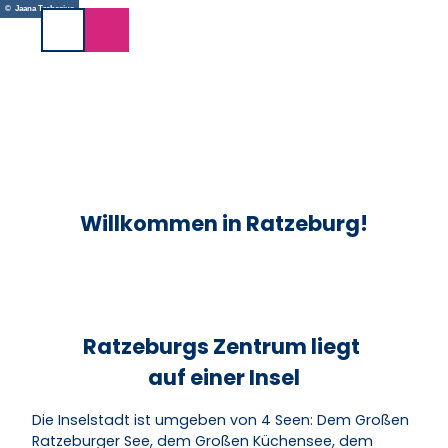
Z
© Jaana Trebesius
u
Suche
m
I
n
h
a
l
t
Willkommen in Ratzeburg!
Ratzeburgs Zentrum liegt
auf einer Insel
Die Inselstadt ist umgeben von 4 Seen: Dem Großen
Ratzeburger See, dem Großen Küchensee, dem