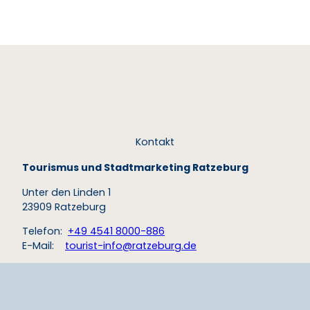
© To
urist-I
nfo G
eesth
acht
Geesthacht
Kontakt
Tourismus und Stadtmarketing Ratzeburg
Unter den Linden 1
23909 Ratzeburg
Telefon:
+49 4541 8000-886
E-Mail:
tourist-info@ratzeburg.de