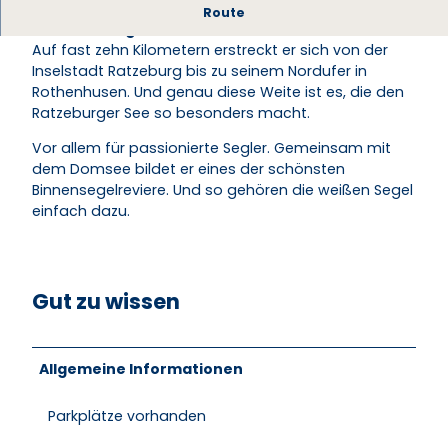
Der Ratzeburger See ist die Adresse für alle
Route
kleinen und großen Wasserfans.
Auf fast zehn Kilometern erstreckt er sich von der
Inselstadt Ratzeburg bis zu seinem Nordufer in
Rothenhusen. Und genau diese Weite ist es, die den
Ratzeburger See so besonders macht.
Vor allem für passionierte Segler. Gemeinsam mit
dem Domsee bildet er eines der schönsten
Binnensegelreviere. Und so gehören die weißen Segel
einfach dazu.
Gut zu wissen
Allgemeine Informationen
Parkplätze vorhanden