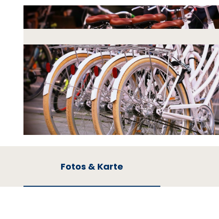
© Pixabay |
CC-BY-NC
Fotos & Karte