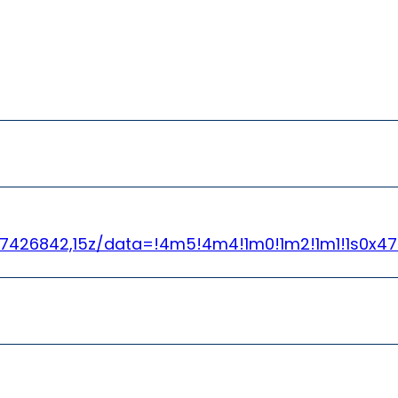
.7426842,15z/data=!4m5!4m4!1m0!1m2!1m1!1s0x