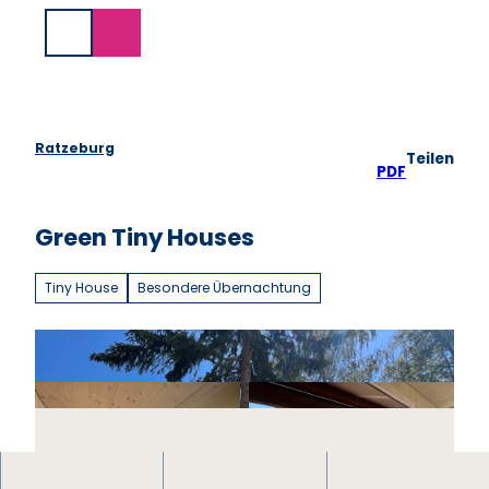
Z
u
Suche
m
I
n
h
a
Ratzeburg
Teilen
l
PDF
t
Green Tiny Houses
Tiny House
Besondere Übernachtung