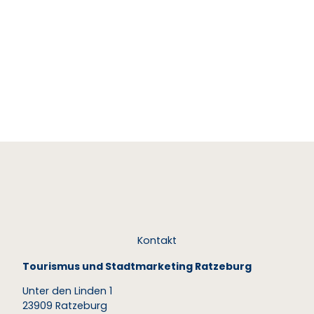
© To
urist-I
nfo G
eesth
acht
Geesthacht
Kontakt
Tourismus und Stadtmarketing Ratzeburg
Unter den Linden 1
23909 Ratzeburg