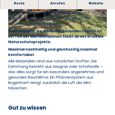
Besondere Erlebnisse an wunderschönen
Route
Anrufen
Website
Naturorten.
Mini-Ferienhäuser sind nachhaltig zertifiziert,
© Herzogtum Lauenburg |
CC-BY-NC
© Herzogtum Lauenburg |
CC-BY-NC
wohngesund gebaut und werden liebevoll in
Norddeutschland produziert.
Übernachten, wo die Natur besonders schön ist.
Ein Teil der Mieteinnahmen fließt direkt in lokale
© Herzogtum Lauenburg |
CC-BY-NC
Naturschutzprojekte.
Maximal nachhaltig und gleichzeitig maximal
komfortabel.
Alle Materialien sind aus natürlichen Stoffen. Die
Dämmung besteht aus Seegras oder Schafwolle —
das alles sorgt für ein besonders angenehmes und
gesundes Raumklima. Ein Pflanzensystem aus
Bogenhanf reinigt zusätzlich die Luft der Mini-
Häuschen.
Gut zu wissen