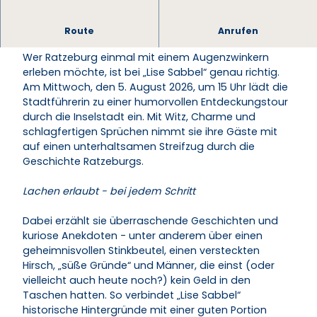
Zwischen Dom, Seen und Lachern - Stadtführung
Route
Anrufen
mit „Lise Sabbel“
Wer Ratzeburg einmal mit einem Augenzwinkern
erleben möchte, ist bei „Lise Sabbel“ genau richtig.
Am Mittwoch, den 5. August 2026, um 15 Uhr lädt die
Stadtführerin zu einer humorvollen Entdeckungstour
durch die Inselstadt ein. Mit Witz, Charme und
schlagfertigen Sprüchen nimmt sie ihre Gäste mit
auf einen unterhaltsamen Streifzug durch die
Geschichte Ratzeburgs.
Lachen erlaubt - bei jedem Schritt
Dabei erzählt sie überraschende Geschichten und
kuriose Anekdoten - unter anderem über einen
geheimnisvollen Stinkbeutel, einen versteckten
Hirsch, „süße Gründe“ und Männer, die einst (oder
vielleicht auch heute noch?) kein Geld in den
Taschen hatten. So verbindet „Lise Sabbel“
historische Hintergründe mit einer guten Portion