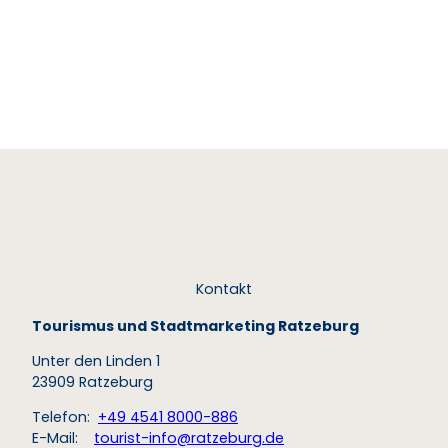
© To
urist-I
nfo G
eesth
acht
Geesthacht
Kontakt
Tourismus und Stadtmarketing Ratzeburg
Unter den Linden 1
23909 Ratzeburg
Telefon:
+49 4541 8000-886
E-Mail:
tourist-info@ratzeburg.de