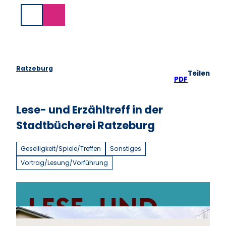
Z
u
Suche
m
I
n
h
a
Ratzeburg
Teilen
l
PDF
t
Lese- und Erzähltreff in der
Stadtbücherei Ratzeburg
Geselligkeit/Spiele/Treffen
Sonstiges
Vortrag/Lesung/Vorführung